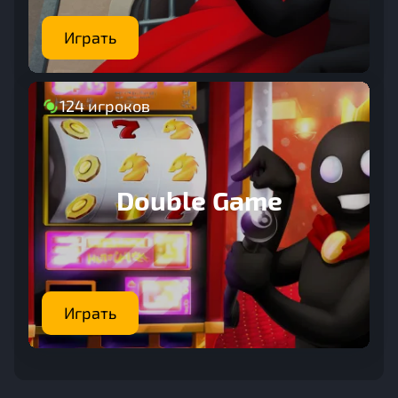
Играть
124 игроков
Double Game
Играть