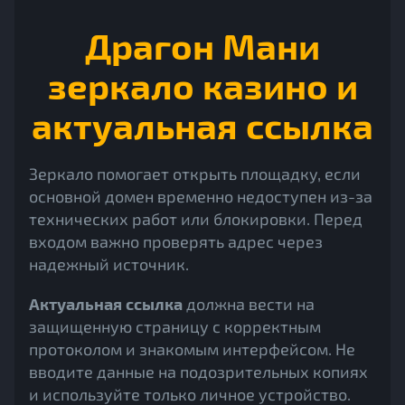
Драгон Мани
зеркало казино и
актуальная ссылка
Зеркало помогает открыть площадку, если
основной домен временно недоступен из-за
технических работ или блокировки. Перед
входом важно проверять адрес через
надежный источник.
Актуальная ссылка
должна вести на
защищенную страницу с корректным
протоколом и знакомым интерфейсом. Не
вводите данные на подозрительных копиях
и используйте только личное устройство.