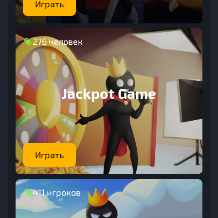
Играть
276 человек
Jackpot Game
Играть
411 игроков