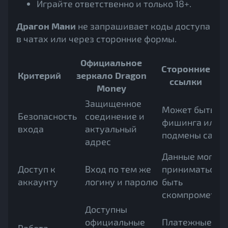
Играйте ответственно и только 18+.
Драгон Мани
не запрашивает коды доступа
в чатах или через сторонние формы.
Официальное
Сторонние
Критерий
зеркало Dragon
ссылки
Money
Защищенное
Может быть ри
Безопасность
соединение и
фишинга или
входа
актуальный
подмены сайта
адрес
Данные могут 
Доступ к
Вход по тем же
приниматься и
аккаунту
логину и паролю
быть
скомпрометир
Доступны
официальные
Платежные