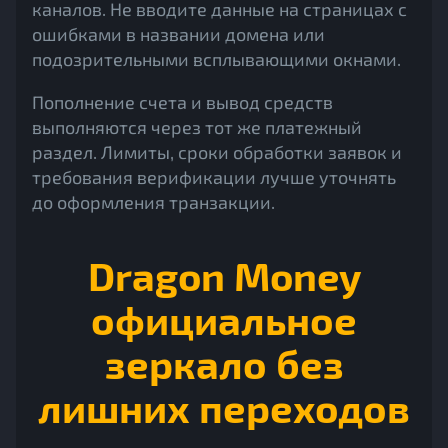
каналов. Не вводите данные на страницах с
ошибками в названии домена или
подозрительными всплывающими окнами.
Пополнение счета и вывод средств
выполняются через тот же платежный
раздел. Лимиты, сроки обработки заявок и
требования верификации лучше уточнять
до оформления транзакции.
Dragon Money
официальное
зеркало без
лишних переходов