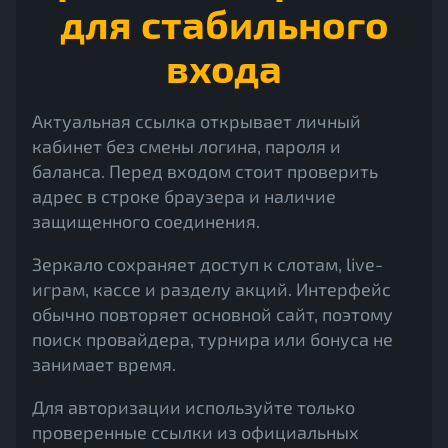
для стабильного
входа
Актуальная ссылка открывает личный
кабинет без смены логина, пароля и
баланса. Перед входом стоит проверить
адрес в строке браузера и наличие
защищенного соединения.
Зеркало сохраняет доступ к слотам, live-
играм, кассе и разделу акций. Интерфейс
обычно повторяет основной сайт, поэтому
поиск провайдера, турнира или бонуса не
занимает время.
Для авторизации используйте только
проверенные ссылки из официальных