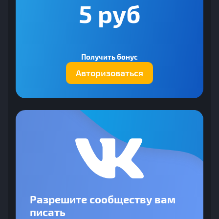
5 руб
Получить бонус
Авторизоваться
Разрешите сообществу вам
писать